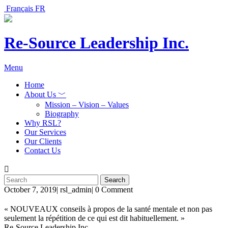
Français
FR
Re-Source Leadership Inc.
Menu
Home
About Us ﹀
Mission – Vision – Values
Biography
Why RSL?
Our Services
Our Clients
Contact Us
October 7, 2019
|
rsl_admin
|
0 Comment
« NOUVEAUX conseils à propos de la santé mentale et non pas
seulement la répétition de ce qui est dit habituellement. »
Re-Source Leadership Inc.